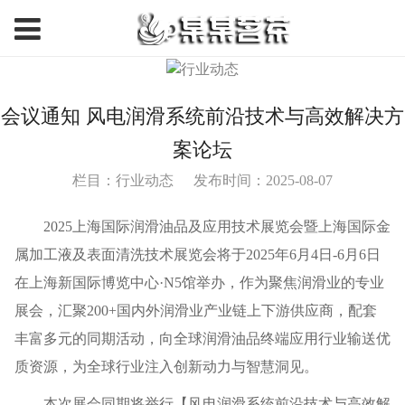
会议通知 风电润滑系统前沿技术与高效解决方
案论坛
栏目：行业动态
发布时间：2025-08-07
2025上海国际润滑油品及应用技术展览会暨上海国际金
属加工液及表面清洗技术展览会将于2025年6月4日-6月6日
在上海新国际博览中心·N5馆举办，作为聚焦润滑业的专业
展会，汇聚200+国内外润滑业产业链上下游供应商，配套
丰富多元的同期活动，向全球润滑油品终端应用行业输送优
质资源，为全球行业注入创新动力与智慧洞见。
本次展会同期将举行【风电润滑系统前沿技术与高效解