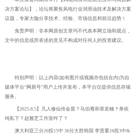
决方案论坛】，论坛将聚焦风电行业润滑油技术及解决方案
议题，专家大咖分享技术、经验、市场信息和前沿趋势！
免责声明：非本网原创文章均不代表本网立场和观点，
文中的信息或所表述的意见不构成对任何人的投资建议。
特别声明：以上内容(如有图片或视频亦包括在内)为自
媒体平台“网易号”用户上传并发布，本平台仅提供信息存储
服务。
【2025.8.5】凡人修仙传金晨？马伯骞和章若楠？单依
纯私下？赵雅芝工作室咋了？
澳大利亚三分26投15中 36分大胜韩国 李贤重16投3中&