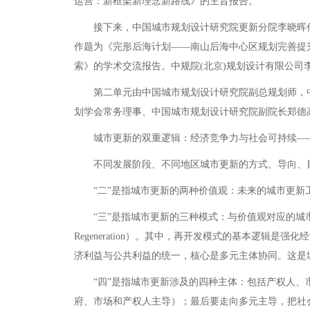
运营：新框架新理念新路线》的主旨报告。
接下来，中国城市规划设计研究院更新分院李晓晖作
作题为《完形后海计划——南山后海中心区规划完善提
索》的学术交流报告。中规院(北京)规划设计有限公
第二单元由中国城市规划设计研究院副总规划师，中规
划学会常务理事、中国城市规划设计研究院副院长郑德
城市更新的双重逻辑：经济竞争力与社会可持续——
不同发展阶段、不同地区城市更新的方式、导向、目标
“二”是指城市更新的两种价值观：未来的城市更新工
“三”是指城市更新的三种模式：与价值观对应的城市更新模式包括
Regeneration）。其中，再开发模式的基本逻
济利益与公共利益的统一，核心是多元主体协同。这是
“四”是指城市更新涉及的四种主体：包括产权人、市
府、市场和产权人主导）；最后要走向多元主导，把社