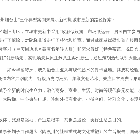
州烟台山”三个典型案例来展示新时期城市更新的路径探索：
旧街区，在城市更新中采用“政府做设施—市场做运营—居民自主参与
进行了拆除，对阶梯巷道进行了整治和扩宽，通过戴家巷崖壁步道连接两
标客群（重庆周边地区微度假年轻人群）和需求偏好（特色茶馆、脱口秀
觉锤”创新场景，实现场景从原生到共生再到新生，通过策划活动吸引大量
如今华丽转身，成为融合工业风与现代艺术的打卡圣地。其成功经验之
，凭借内容共创能力，链接历史与潮流、集聚文创艺术、关注日常消费，形
予全新的时代生命力，融合商务、商业、生活、时尚等现代多元功能。
、大阶梯、中心街头广场、连续外摆商业街、小微空间、社群文化，实现
体，旅游是驱动，产业是根本，共创是途径，美好生活是目的。
事长刘子力作题为《陶溪川的社群重构与文化重塑》的主旨报告，国研