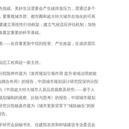
色低碳。美好生活需要会产生碳排放压力，需通过多个
，要重视城市群、都市圈和超大特大城市在地化的可再
需要建立系统性行动框架；建立气候适应评估机制；加快
略奠定重要的科学基础。
围——在存量更新中找到投资、产生效益，生成供需匹
副总工程师赵一新主持。
院陈烨作题为《发挥规划引领作用 提升省域治理效能
与耦合布局》的报告，中国城市规划设计研究院深圳分院
为《中国超大特大城市人居品质观察及研究——基于人
规划编制的观察、比较与思考》的报告，中国城市规划
究分院杨嘉作题为《城市更新背景下“城轨融合”的探
报告。
学研究会副秘书长、住建部农房和村镇建设专业委员会