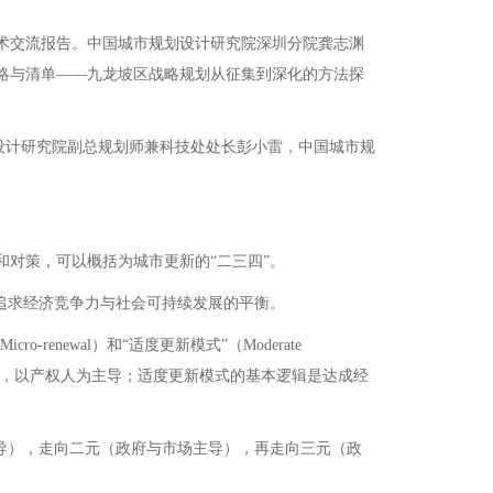
术交流报告。中国城市规划设计研究院深圳分院龚志渊
略与清单——九龙坡区战略规划从征集到深化的方法探
设计研究院副总规划师兼科技处处长彭小雷，中国城市规
对策，可以概括为城市更新的“二三四”。
追求经济竞争力与社会可持续发展的平衡。
enewal）和“适度更新模式”（Moderate
持续，以产权人为主导；适度更新模式的基本逻辑是达成经
。
导），走向二元（政府与市场主导），再走向三元（政