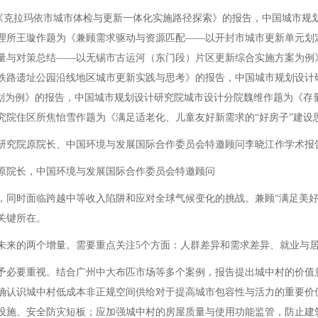
克拉玛依市城市体检与更新一体化实施路径探索》的报告，中国城市规
理所王璇作题为《兼顾需求驱动与资源匹配——以开封市城市更新单元划
量与对策总结——以无锡市古运河（东门段）片区更新综合实施方案为例
铁路遗址公园沿线地区城市更新实践与思考》的报告，中国城市规划设计
规划为例》的报告，中国城市规划设计研究院城市设计分院魏维作题为《存
究院住区所焦怡雪作题为《满足适老化、儿童友好新需求的“好房子”建设
究院原院长、中国环境与发展国际合作委员会特邀顾问李晓江作学术报
院长，中国环境与发展国际合作委员会特邀顾问
时面临跨越中等收入陷阱和应对全球气候变化的挑战。兼顾“满足美好生
关键所在。
来的两个增量。需要重点关注5个方面：人群差异和需求差异、就业与居
必要重视。结合广州中大布匹市场等多个案例，报告提出城中村的价值
确认识城中村低成本非正规空间供给对于提高城市包容性与活力的重要价
设施、安全防灾短板；应加强城中村的房屋质量与使用功能监管，防止建