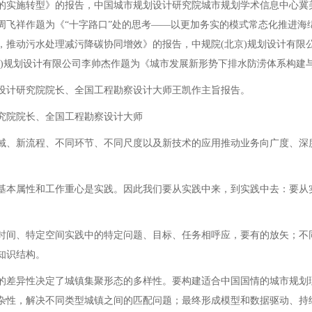
的实施转型》的报告，中国城市规划设计研究院城市规划学术信息中心冀
周飞祥作题为《“十字路口”处的思考——以更加务实的模式常态化推进海
，推动污水处理减污降碳协同增效》的报告，中规院(北京)规划设计有限
京)规划设计有限公司李帅杰作题为《城市发展新形势下排水防涝体系构建
计研究院院长、全国工程勘察设计大师王凯作主旨报告。
院院长、全国工程勘察设计大师
、新流程、不同环节、不同尺度以及新技术的应用推动业务向广度、深
。
本属性和工作重心是实践。因此我们要从实践中来，到实践中去：要从
间、特定空间实践中的特定问题、目标、任务相呼应，要有的放矢；不
知识结构。
差异性决定了城镇集聚形态的多样性。要构建适合中国国情的城市规划
杂性，解决不同类型城镇之间的匹配问题；最终形成模型和数据驱动、持