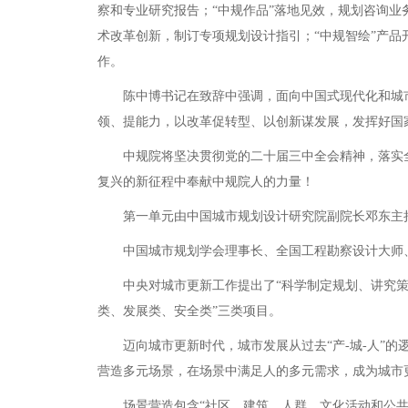
察和专业研究报告；“中规作品”落地见效，规划咨询业
术改革创新，制订专项规划设计指引；“中规智绘”产品
作。
陈中博书记在致辞中强调，面向中国式现代化和城市
领、提能力，以改革促转型、以创新谋发展，发挥好国
中规院将坚决贯彻党的二十届三中全会精神，落实全
复兴的新征程中奉献中规院人的力量！
第一单元由中国城市规划设计研究院副院长邓东主持
中国城市规划学会理事长、全国工程勘察设计大师、
中央对城市更新工作提出了“科学制定规划、讲究策略
类、发展类、安全类”三类项目。
迈向城市更新时代，城市发展从过去“产-城-人”的逻
营造多元场景，在场景中满足人的多元需求，成为城市
场景营造包含“社区、建筑、人群、文化活动和公共空