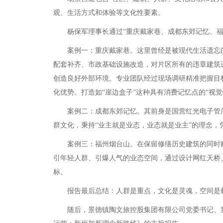
观、生活方式和体验等文化性要素。
杨保军理事长通过“重庆戴家巷、成都东郊记忆、福
案例一：重庆戴家巷。这里曾经是被现代生活遗忘的老
配套补齐、市政基础设施改造，对片区所有的违章建筑
创造良好外部环境。专业团队经过现场调研精准把握目
化优势。打造如“崖边盒子”这种具有消费记忆点的“视
案例二：成都东郊记忆。其前身是国营红光电子管厂，
群文化，秉持“业主就是业态，业态就是业主”的理念
案例三：福州烟台山。在保留修缮历史建筑的同时赋
引年轻人群、引爆人气的业态空间，通过设计网红天桥
标。
报告最后总结：人群是重点，文化是灵魂，空间是载
随后，景德镇陶文旅控股集团有限公司党委书记、董