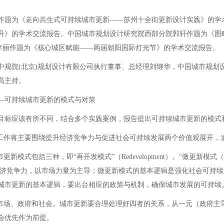
题为《走向共生式可持续城市更新——苏州十全街更新设计实践》的学
升》的学术交流报告。中国城市规划设计研究院西部分院郭轩作题为《图
司李丽作题为《核心城区赋能——两届朝阳国际灯光节》的学术交流报告。
院(北京)规划设计有限公司执行董事、总经理刘继华，中国城市规划
高主持。
可持续城市更新的模式与对策
应该有所不同，结合多个实践案例，报告提出可持续城市更新的模式和
作将主要围绕提升经济竞争力与促进社会可持续发展两个价值观展开，
三种，即“再开发模式”（Redevelopment）、“微更新模式（Micro-r
辑是强化经济竞争力，以市场力量为主导；微更新模式的基本逻辑是强化社会可
城市更新的基本逻辑，要出台相应的政策与机制，确保城市发展的可持续
场、政府和社会。城市更新要合理处理好四者的关系，从一元（政府主
会优先作为前提。