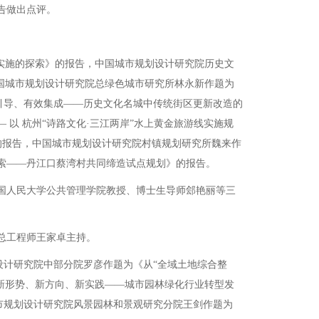
告做出点评。
实施的探索》的报告，中国城市规划设计研究院历史文
国城市规划设计研究院总绿色城市研究所林永新作题为
引导、有效集成——历史文化名城中传统街区更新改造的
以 杭州“诗路文化·三江两岸”水上黄金旅游线实施规
的报告，中国城市规划设计研究院村镇规划研究所魏来作
索——丹江口蔡湾村共同缔造试点规划》的报告。
国人民大学公共管理学院教授、博士生导师郐艳丽等三
总工程师王家卓主持。
计研究院中部分院罗彦作题为《从“全域土地综合整
《新形势、新方向、新实践——城市园林绿化行业转型发
市规划设计研究院风景园林和景观研究分院王剑作题为