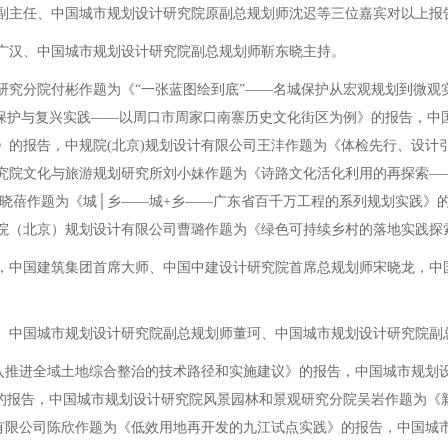
副主任、中国城市规划设计研究院原副总规划师沈迟等三位嘉宾对以上报
汉、中国城市规划设计研究院副总规划师靳东晓主持。
分院付彬作题为《“一张蓝图绘到底”——名城保护从宏观规划到微观
的保护与复兴实践——以周口市周家口南寨历史文化街区为例》的报告，中
》的报告，中规院(北京)规划设计有限公司王沣作题为《体检先行、设计
院文化与旅游规划研究所刘小妹作题为《诗路文化活化利用的再探索—— 
吕晓蓓作题为《城│乡——城+乡——广东省百千万工程的系列规划实践》
院（北京）规划设计有限公司曹璐作题为《绿色可持续乡村的落地实践探
中国建筑集团首席大师、中国中建设计研究院首席总规划师宋晓龙，中
中国城市规划设计研究院副总规划师董珂、中国城市规划设计研究院副
推进全域土地综合整治的技术路径和实施建议》的报告，中国城市规划设
理论》的报告，中国城市规划设计研究院风景园林和景观研究分院吴岩作题为
计有限公司陈欣作题为《低效用地再开发的九江试点实践》的报告，中国城