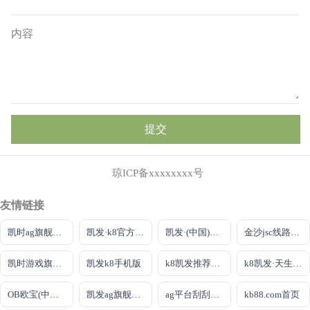
内容
提交
琼ICP备xxxxxxxx号
友情链接
凯时ag旗舰厅官网
凯发·k8官方网站
凯发·(中国)真人首先娱乐
金沙jsc线路检测
凯时游戏旗舰厅
凯发k8手机版
k8凯发推荐娱乐真人
k8凯发·天生赢家
OB欧宝(中国)官方网站
凯发ag旗舰厅网站下载
ag平台刮刮卡官网入口
kb88.com首页