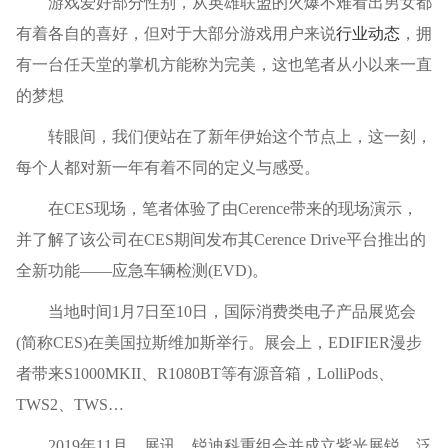
游戏爱好部分性别，从英雄联盟的火爆不难看出男女都
有着各自的喜好，但对于大部分游戏用户来说
行业动态
，拥
有一台任天堂的掌机方能称为完美，这也笔者从小以来一直
的梦想
转眼间，我们便站在了新年伊始这个节点上，这一刻，
每个人都对新一年有着不同的定义与感受。
在CES现场，笔者体验了由Cerence带来的现场演示，
并了解了该公司在CES期间发布其Cerence Drive平台推出的
全新功能——应急车辆检测(EVD)。
当地时间1月7日至10日，国际消费类电子产品展览会
(简称CES)在美国拉斯维加斯举行。展会上，EDIFIER漫步
者带来S1000MKII、R1080BT等有源音箱，LolliPods、
TWS2、TWS…
2019年11月，展讯、锐迪科重组合并成立紫光展锐，泛