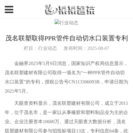
茂名联塑取得PPR管件自动切水口装置专利
栏目：行业动态
发布时间：2025-08-07
金融界2025年5月9日消息，国家知识产权局信息显示，
茂名联塑建材有限公司取得一项名为“一种PPR管件自动切
水口装置”的专利，授权公告号CN113306093B，申请日期为
2021年5月。
天眼查资料显示，茂名联塑建材有限公司，成立于2011
年，位于茂名市，是一家以从事橡胶和塑料制品业为主的企
业。企业注册资本10600万。通过天眼查大数据分析，茂名
联塑建材有限公司参与招投标项目13次，专利信息64条，此