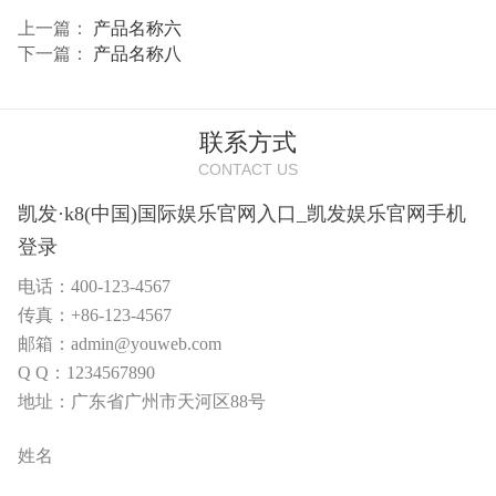
上一篇：
产品名称六
下一篇：
产品名称八
联系方式
CONTACT US
凯发·k8(中国)国际娱乐官网入口_凯发娱乐官网手机
登录
电话：400-123-4567
传真：+86-123-4567
邮箱：admin@youweb.com
Q Q：1234567890
地址：广东省广州市天河区88号
姓名