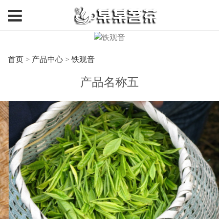
首页
>
产品中心
>
铁观音
产品名称五