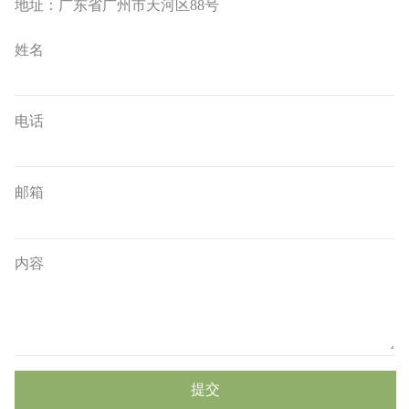
地址：广东省广州市天河区88号
姓名
电话
邮箱
内容
提交