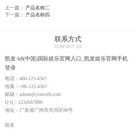
上一篇：
产品名称二
下一篇：
产品名称四
联系方式
CONTACT US
凯发·k8(中国)国际娱乐官网入口_凯发娱乐官网手机
登录
电话：400-123-4567
传真：+86-123-4567
邮箱：admin@youweb.com
Q Q：1234567890
地址：广东省广州市天河区88号
姓名