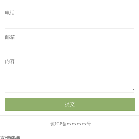
电话
邮箱
内容
提交
琼ICP备xxxxxxxx号
友情链接