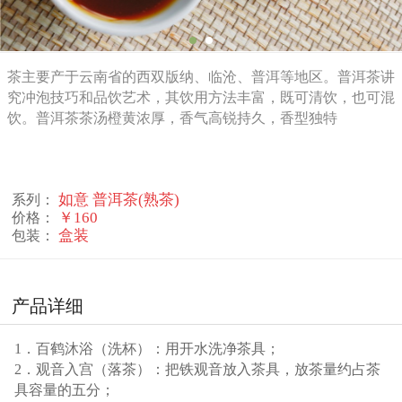
茶主要产于云南省的西双版纳、临沧、普洱等地区。普洱茶讲
究冲泡技巧和品饮艺术，其饮用方法丰富，既可清饮，也可混
饮。普洱茶茶汤橙黄浓厚，香气高锐持久，香型独特
如意 普洱茶(熟茶)
系列：
￥160
价格：
盒装
包装：
产品详细
1．百鹤沐浴（洗杯）：用开水洗净茶具；
2．观音入宫（落茶）：把铁观音放入茶具，放茶量约占茶
具容量的五分；